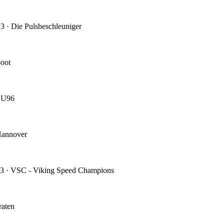
3 · Die Pulsbeschleuniger
boot
 U96
Hannover
3 · VSC - Viking Speed Champions
raten